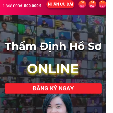
00
14
48
NHẬN ƯU ĐÃI
1.868.000đ
500.000đ
Giờ
Phút
Giây
Thẩm Định Hồ Sơ
ONLINE
ĐĂNG KÝ NGAY