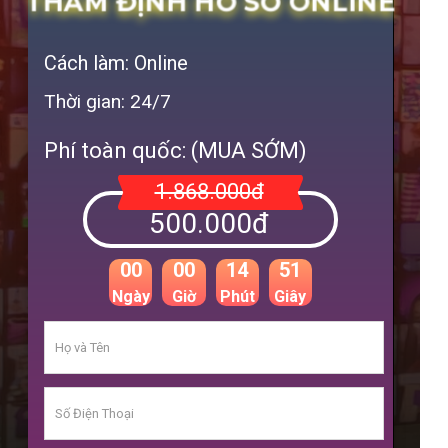
THẨM ĐỊNH HỒ SƠ ONLINE
Cách làm: Online
Thời gian: 24/7
Phí toàn quốc: (MUA SỚM)
1.868.000đ
500.000đ
00
00
14
48
Ngày
Giờ
Phút
Giây