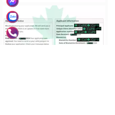
ĐĂNG KÝ NGAY HÔM NAY
Đây là cơ hội để bạn nhanh chóng sở hữu visa,
giải quyết mọi thủ tục và sẵn sàng cho những
hành trình mới!