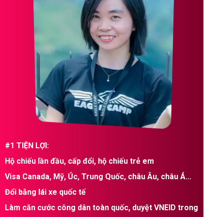
#1 TIỆN LỢI:
Hộ chiếu lần đầu, cấp đổi, hộ chiếu trẻ em
Visa Canada, Mỹ, Úc, Trung Quốc, châu Âu, châu Á...
Đổi bằng lái xe quốc tế
Làm căn cước công dân toàn quốc, duyệt VNEID trong